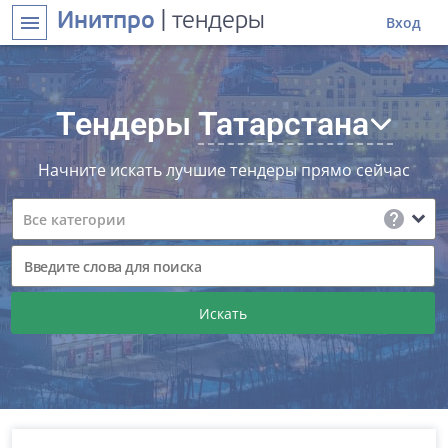
Инитпро
| тендеры
menu
Вход
Тендеры
Татарстана
Начните искать лучшие тендеры прямо сейчас
help
expand_more
Все категории
Искать